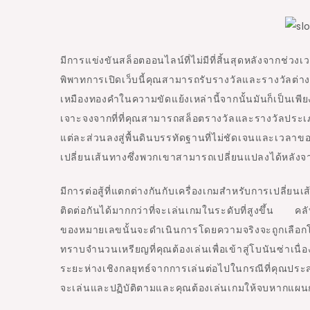
มีการแข่งขันสล็อตออนไลน์ที่ไม่มีที่สิ้นสุดหลังจากช่
พิพาทการเปิดเว็บนี้คุณสามารถรับรางวัลและรางวัลต่า
เหมืองทองคำในความขัดแย้งเหล่านี้จากนั้นมันก็เป็นเพ
เจาะจงจากที่ที่คุณสามารถสล็อตรางวัลและรางวัลประเภทต่
แต่ละส่วนลงสู่พื้นดินบรรทัดฐานที่ไม่ชัดเจนและเวล
เปลี่ยนเส้นทางซึ่งพวกเขาสามารถเปลี่ยนแปลงได้หลังจ
มีการต่อสู้ที่แตกต่างกันกับเครื่องเกมสำหรับการเปลี่ย
ติดต่อกันได้มากกว่าที่จะเล่นเกมในระดับที่สูงขึ้น
ของหมายเลขนั้นจะดำเนินการโดยความจริงจะถูกเลือก
ทราบจำนวนเหรียญที่คุณต้องเล่นเพื่อเข้าสู่โบนันซ่
ระยะห่างเชิงกลยุทธ์จากการเล่นต่อไปในกรณีที่คุณประสบ
จะเล่นและปฏิบัติตามและคุณต้องเล่นเกมให้จบหากแผนกา