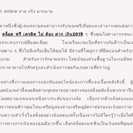
วงเวลาหนึ่งซึ่งผู้เล่นหลายคนสามารถรับของพรีเมี่ยมและสามารถทนต่อกา
ง
สล็อต ฟรี เครดิต ไม่ ต้อง ฝาก เงิน2019
ๆ ซึ่งคุณไม่สามารถชนะ
ียงประสบการณ์ที่ยอดเยี่ยม ในเครื่องเกมเป็นที่ทราบกันดีว่าเป็นเคร
าง ๆ ซึ่งไม่มีเครื่องอื่นให้คุณได้ มีส่วนที่ใหญ่กว่าที่ยึดแน่นสำ
าของเกม สำหรับการรักษาผลประโยชน์ของส่วนพื้นฐานในเกมมีหลายปร
ากเวลาผ่านไปสักครู่และดำเนินการต่อกับเกมตามที่ปรากฏ
นเส้นทางซึ่งวางแผนการแข่งขันออนไลน์และการชี้แจงเบื้องหลังสิ่งนี้ 
 คลับพนันเหล่านี้คอยติดตามจุดหมายปลายทางของสล็อตดังนั้นพวกเขา
โดยหมายเลขนอกเหนือจากระดับของวงล้อ เนื่องจากมีวงล้อสองแบบ
าเนื่องจากสมมติว่าคุณโยนเหรียญสองสามเหรียญอัตราต่อรองจะน้อยกว
ความสำเร็จในสล็อตอย่างน้อยสองครั้งเนื่องจากไม่มีใครรู้ว่าเมื่อใด
รทางการเงินของคุณมีมากขึ้น เลือกสล็อตแมชชีนเป็นเงินสดที่คุณสา