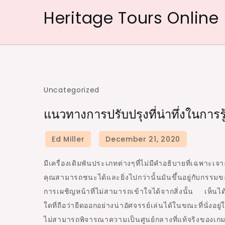
Skip
Heritage Tours Online
to
content
Uncategorized
แนวทางการปรับปรุงที่น่าทึ่งในการรู
มีเครื่องเดิมพันประเภทต่างๆที่ไม่มีคำอธิบายที่เฉพาะ
คุณสามารถชนะได้และยิ่งไปกว่านั้นมันขึ้นอยู่กับกรร
การเผชิญหน้าที่ไม่สามารถเข้าใจได้จากสิ่งนั้น เห็นได้ช
ใดที่ถือว่ายืดออกอย่างน่าอัศจรรย์เล่นได้ในขณะที่นั่ง
ไม่สามารถพิจารณาความเป็นศูนย์กลางที่แท้จริงของเกมไ