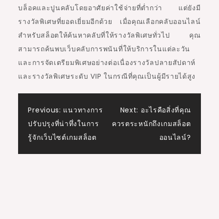
บล็อคและปูนคลับโดยอาศัยค่าใช้จ่ายที่ต่ำกว่า แต่ยังมี
รางวัลพิเศษที่ยอดเยี่ยมอีกด้วย เมื่อคุณเลือกคลับออนไลน์
สำหรับสล็อตให้ค้นหาคลับที่ให้รางวัลพิเศษทั่วไป คุณ
สามารถค้นพบเว็บคลับการพนันที่ให้บริการในแต่ละวัน
และการจัดเตรียมพิเศษอย่างต่อเนื่องรางวัลปลายสัปดาห์
และรางวัลพิเศษระดับ VIP ในกรณีที่คุณเป็นผู้มีรายได้สูง
Post
Previous:
แนวทางการ
Next:
อะไรคือสิ่งที่คุณ
ปรับปรุงที่น่าทึ่งในการ
ควรตระหนักถึงเกมสล็อต
navigation
รู้จักเว็บไซต์เกมสล็อต
ออนไลน์?