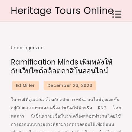
Skip
Heritage Tours Online
to
content
Uncategorized
Ramification Minds เพิ่มพลังให้
กับเว็บไซต์สล็อตคาสิโนออนไลน์
ในกรณีที่คุณเล่นสล็อตกับคลับการพนันออนไลน์คุณจะขึ้น
อยู่กับผลกระทบของเครื่องกำเนิดไฟฟ้าหรือ RNG โดย
พลการ นี่เป็นความเชื่อมั่นว่าเครื่องสล็อตทำงานโดยใช้
การออกแบบบางอย่างที่สามารถตรวจสอบได้เพื่อค้นพบ