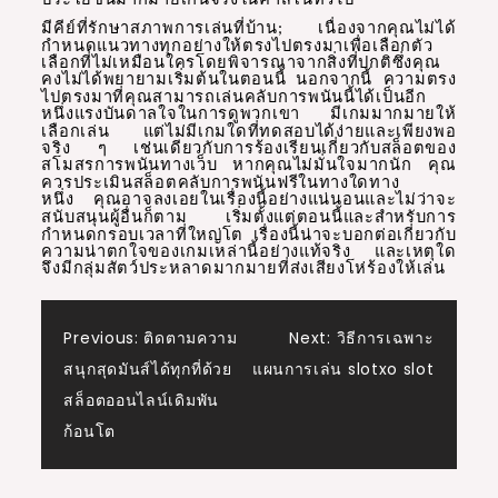
มีคีย์ที่รักษาสภาพการเล่นที่บ้าน
เนื่องจากคุณไม่ได้
;
กำหนดแนวทางทุกอย่างให้ตรงไปตรงมาเพื่อเลือกตัว
เลือกที่ไม่เหมือนใครโดยพิจารณาจากสิ่งที่ปกติซึ่งคุณ
คงไม่ได้พยายามเริ่มต้นในตอนนี้
นอกจากนี้
ความตรง
ไปตรงมาที่คุณสามารถเล่นคลับการพนันนี้ได้เป็นอีก
หนึ่งแรงบันดาลใจในการดูพวกเขา
มีเกมมากมายให้
เลือกเล่น
แต่ไม่มีเกมใดที่ทดสอบได้ง่ายและเพียงพอ
จริง
ๆ
เช่นเดียวกับการร้องเรียนเกี่ยวกับสล็อตของ
สโมสรการพนันทางเว็บ
หากคุณไม่มั่นใจมากนัก
คุณ
ควรประเมินสล็อตคลับการพนันฟรีในทางใดทาง
หนึ่ง
คุณอาจลงเอยในเรื่องนี้อย่างแน่นอนและไม่ว่าจะ
สนับสนุนผู้อื่นก็ตาม
เริ่มตั้งแต่ตอนนี้และสำหรับการ
กำหนดกรอบเวลาที่ใหญ่โต
เรื่องนี้น่าจะบอกต่อเกี่ยวกับ
ความน่าตกใจของเกมเหล่านี้อย่างแท้จริง
และเหตุใด
จึงมีกลุ่มสัตว์ประหลาดมากมายที่ส่งเสียงโห่ร้องให้เล่น
Post
Previous:
ติดตามความ
Next:
วิธีการเฉพาะ
สนุกสุดมันส์ได้ทุกที่ด้วย
แผนการเล่น slotxo slot
navigation
สล็อตออนไลน์เดิมพัน
ก้อนโต