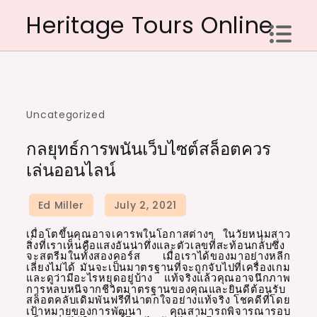
Skip
Heritage Tours Online
to
content
Uncategorized
กลยุทธ์การพนันเว็บไซต์สล็อตควร
เล่นออนไลน์
เมื่อโตขึ้นคุณอาจเคารพในโอกาสต่างๆ
ในวัยหนุ่มสาว
สิ่งที่เราเห็นคือแสงอันน่าทึ่งและตัวเลขที่สะท้อนกลับซึ่ง
จะสตรีมในทั้งสองคอร์ส
เมื่อเราได้ของมาอย่างหลีก
เลี่ยงไม่ได้
มันจะเป็นมาตรฐานที่จะถูกจับไปที่เครื่องเกม
และดูว่ามีอะไรหยุดอยู่บ้าง
แท้จริงแล้วคุณอาจนึกภาพ
การหลบหนีจากชีวิตมาตรฐานของคุณและยินดีต้อนรับ
สล็อตคลับเดิมพันฟรีที่น่าตกใจอย่างแท้จริง
โชคดีที่โดย
เป้าหมายของการพัฒนา
คุณสามารถพิจารณารอบ