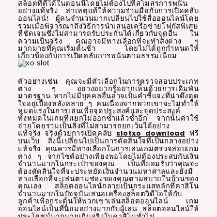
สล็อตที่ดีได้ในตอนนี้โดยไม่ต้องไปที่สโมสรการพนัน
อย่างแท้จริง
สาเหตุแท้ให้ความร่วมมือกับการเปิดคลับ
ออนไลน์
ผู้คนจำนวนมากเปลี่ยนไปใช้สื่อออนไลน์โดย
!
รวมเมื่อพิจารณาถึงวิธีการนำเสนอเครือข่ายโฟกัสพิเศษ
ที่ชัดเจนซึ่งไม่สามารถรับประกันได้เกี่ยวกับจุดอื่น
ใน
ความเป็นจริง
คุณอาจมีทางเลือกที่จะทำสิ่งต่าง
ๆ
มากมายที่คุณเริ่มต้นช้า
โดยไม่ได้ถูกกำหนดให้
เกี่ยวข้องกับการเปิดคลับการพนันตามธรรมเนียม
ตัวอย่างเช่น
คุณจะมีตัวเลือกในการตรวจสอบประเภท
ต่าง
ๆ
อย่างอยากรู้อยากเห็นด้วยการเดิมพัน
มาตรฐาน
หากไม่มีบุคคลอื่นอาจเป็นคำชี้แจงที่น่าดึงดูด
ใจอยู่เบื้องหลังหลาย
ๆ
คนเนื่องจากพวกเขาจะไม่ทำให้
หมดแรงในการเล่นเพื่อจุดประสงค์และจุดประสงค์
ทั้งหมดในเกมที่แยกไม่ออกซ้ำแล้วซ้ำอีก
จากนั้นค่าใช้
จ่ายโดยรวมเป็นสิ่งที่ไม่สามารถยกเว้นได้อย่าง
slotxo download
แท้จริง
จริงด้วยการเปิดคลับ
ฟรี
บนเว็บ
สิ่งนี้เปลี่ยนไปเป็นการตัดสินใจที่เป็นกลางอย่าง
แท้จริง
คุณควรมีทางเลือกในการเล่นเกมตรวจสอบเกม
ต่าง
ๆ
จากไซต์อย่างเพียงพอโดยไม่ต้องประสบกับเงิน
จำนวนมากในกระเป๋าของคุณ
เป็นที่ยอมรับว่าคุณจะ
ต้องตัดสินใจที่จะประหยัดเงินจำนวนมหาศาลและยังมี
ทางเลือกที่จะเล่นตามช่องของคุณตามสบายในบ้านของ
คุณเอง
สล็อตออนไลน์กลายเป็นกระแสหลักที่คาสิโน
จำนวนมากในปัจจุบันเสนอเครื่องสล็อตวิดีโอให้กับ
ลูกค้าเพื่อกระตุ้นให้พวกเขาเล่นสล็อตออนไลน์
เกม
ออนไลน์เป็นที่นิยมอย่างมากกับผู้เล่น
สล็อตออนไลน์ให้
ประโยชน์มากมายเกินจริงในคาสิโนทั่วไป