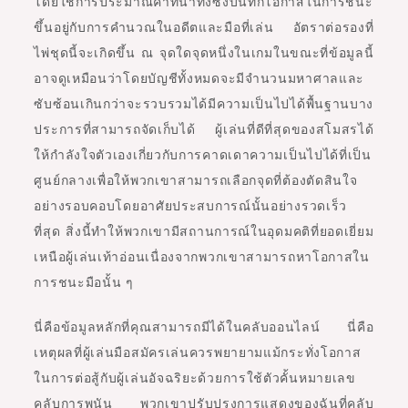
โดยใช้การประมาณค่าที่น่าทึ่งซึ่งบันทึกโอกาสในการชนะ
ขึ้นอยู่กับการคำนวณในอดีตและมือที่เล่น อัตราต่อรองที่
ไพ่ชุดนี้จะเกิดขึ้น ณ จุดใดจุดหนึ่งในเกมในขณะที่ข้อมูลนี้
อาจดูเหมือนว่าโดยบัญชีทั้งหมดจะมีจำนวนมหาศาลและ
ซับซ้อนเกินกว่าจะรวบรวมได้มีความเป็นไปได้พื้นฐานบาง
ประการที่สามารถจัดเก็บได้ ผู้เล่นที่ดีที่สุดของสโมสรได้
ให้กำลังใจตัวเองเกี่ยวกับการคาดเดาความเป็นไปได้ที่เป็น
ศูนย์กลางเพื่อให้พวกเขาสามารถเลือกจุดที่ต้องตัดสินใจ
อย่างรอบคอบโดยอาศัยประสบการณ์นั้นอย่างรวดเร็ว
ที่สุด สิ่งนี้ทำให้พวกเขามีสถานการณ์ในอุดมคติที่ยอดเยี่ยม
เหนือผู้เล่นเท้าอ่อนเนื่องจากพวกเขาสามารถหาโอกาสใน
การชนะมือนั้น ๆ
นี่คือข้อมูลหลักที่คุณสามารถมีได้ในคลับออนไลน์ นี่คือ
เหตุผลที่ผู้เล่นมือสมัครเล่นควรพยายามแม้กระทั่งโอกาส
ในการต่อสู้กับผู้เล่นอัจฉริยะด้วยการใช้ตัวคั้นหมายเลข
คลับการพนัน พวกเขาปรับปรุงการแสดงของฉันที่คลับ