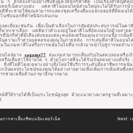
่น
ๆ
อีกสองสามอย่างซึ่งดึงดูดให้นักกีฬาติด
เป็นเรื่องสำคัญที่
เทอร์เน็ตบางแห่ง
แต่คาสิโนออนไลน์ส่วนใหญ่จะไม่ได้รับการนำ
ดีที่จะช่วยให้คุณสามารถแสดงชุดเครื่องดื่มแอลกอฮอล์ที่มืดมนไ
าสิโนซับนอกที่ตำหนินักเล่นเกม
อดเยี่ยมเช่นกัน
เพื่อเป็นตัวเลือกในการสัมผัสประสบการณ์ในคาสิโน
ี่พวกเขาเลือก
แค่คิดว่าตัวเองอยู่ในคาสิโนที่อัดแน่นไปด้วยสายตา
รที่นักกีฬาที่มีเสียงดังของแต่ละคนจัดเตรียมคุณจากเกมนี้จากนั้
ารในความเร็วส่วนบุคคลของคุณในภายหลัง
การเล่นที่คาสิโนออนไล
่วมในเกมคาสิโนหรือการพนันในใจที่น่ากลัวอาจนำไปสู่การลดจำน
โนออนไลน์อาจ
sagame77
ล่นเกมสามารถเสี่ยงกับเงินสดปลอมหรือเงินส
ยหรือเสียค่าใช้จ่ายใด
ๆ
ด้วยโอกาสที่จะได้รับเงินสดอย่างแท้จริง
สิ่งที่ไม่ดีโดยเฉพาะอย่างยิ่งโดยใช้บริการระดับมืออาชีพการพนันฟ
จากเงินผลประโยชน์ของคุณได้อย่างง่ายดายเพื่อเพิ่มการเดิมพันซึ่งส
ังมีการช่วยเหลือด้านภาษาอีกมากมาย
ี่ให้รายได้ที่เป็นประโยชน์สูงสุด
ด้วยแนวทางมาตรฐานที่เหมา
้
ในการหาเลี้ยงชีพบนอินเทอร์เน็ต
Next:
เ