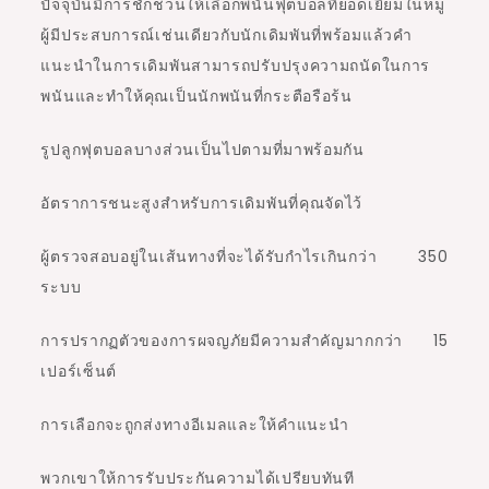
ปัจจุบันมีการชักชวนให้เลือกพนันฟุตบอลที่ยอดเยี่ยมในหมู่
ผู้มีประสบการณ์เช่นเดียวกับนักเดิมพันที่พร้อมแล้วคำ
แนะนำในการเดิมพันสามารถปรับปรุงความถนัดในการ
พนันและทำให้คุณเป็นนักพนันที่กระตือรือร้น
รูปลูกฟุตบอลบางส่วนเป็นไปตามที่มาพร้อมกัน
อัตราการชนะสูงสำหรับการเดิมพันที่คุณจัดไว้
ผู้ตรวจสอบอยู่ในเส้นทางที่จะได้รับกำไรเกินกว่า 350
ระบบ
การปรากฏตัวของการผจญภัยมีความสำคัญมากกว่า 15
เปอร์เซ็นต์
การเลือกจะถูกส่งทางอีเมลและให้คำแนะนำ
พวกเขาให้การรับประกันความได้เปรียบทันที