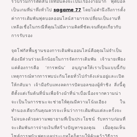
รวบรวมการตัดสินใจที่มั่นคงจะเป็นเรื่องง่ายมาก ฟุตบอล
เป็นเกมที่น่าทึ่งทั่วไป
sagame 77
โดยไม่คำนึงถึงการตั้ง
ค่าการเดิมพันฟุตบอลออนไลน์สามารถเปลี่ยนเป็นงานที่
เหลือเชื่อในกรณีที่คุณไม่มีความคิดที่ชัดเจนที่สุดเกี่ยวกับ
การรับรอง
จุดโฟกัสพื้นฐานของการเดิมพันออนไลน์คือคุณไม่จำเป็น
ต้องมีส่วนร่วมเล็กน้อยในการจัดการเดิมพัน เจ้านายเพียง
แค่ต้องการคือ ‘การพนัน’ อนุญาตให้เราเป็นแบบนี้กับ
เหตุการณ์หากการพบปะกันโดยทั่วไปกำลังเล่นอยู่และเปิด
ให้กลับมา เจ้ามือรับแทงลดการปัดบอลของผู้ท้าชิง สิ่งนี้ดู
ดีตั้งแต่เริ่มต้นที่นั่นเพื่อจ้างม้าที่น่าเบื่อเนื่องจากความน่า
จะเป็นในการชนะจะช่วยให้คุณมีความโน้มเอียง ใน
ทำนองเดียวกันคุณควรจะเห็นว่าการเดิมพันแต่ละครั้งจะ
ไม่จบลงด้วยความพยายามที่เป็นประโยชน์ รับทราบก่อนที่
จะเดิมพันการจ่ายเงินที่สร้างปัญหาของคุณ เมื่อคุณเห็น
ไซต์การพนันฟุตบอลประเภทใดก็ตามให้ค้นคว้าวิธีการ