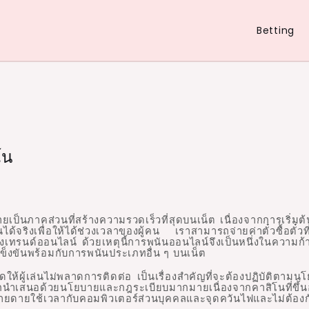
Betting
โน
ป็นภาคส่วนที่สร้างความรวดเร็วที่สุดบนเน็ต
เนื่องจากการเริ่มต้
ด้จริงเพื่อให้ได้ช่วงเวลาของผู้คน
เราสามารถจ่ายค่าตั๋วซื้อตั๋
ของเทรนด์ออนไลน์
ด้วยเหตุนี้การพนันออนไลน์จึงเป็นหนึ่งในความก้าวห
ข็งขันพร้อมกับการพนันประเภทอื่น
ๆ
บนเน็ต
ดูดให้ผู้เล่นไม่พลาดการติดต่อ
เป็นเรื่องสำคัญที่จะต้องปฏิบัติตา
กนำเสนอด้วยนโยบายและกฎระเบียบมากมายเนื่องจากคาสิโนที่ขึ้นอยู
ดายใช้เวลากับคอมพิวเตอร์ส่วนบุคคลและจุดควันไฟและไม่ต้องกังวลก